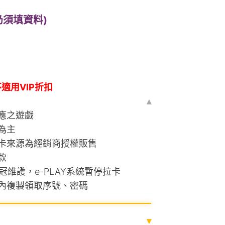
仍須填資料)
不適用VIP折扣
▴
應之遊戲
為主
卡來源為經銷商授權販售
款
0智冠維護，e-PLAY系統暫停拉卡
內複製領取序號、密碼
▾