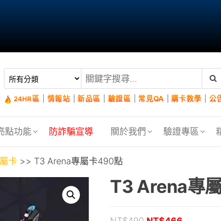
區
|
情報站
|
新品區
|
驗證區
|
常見QA
|
購卡教學
|
公
24HR
亮點功能
防詐騙宣導
關於我們
驗證專區
專屬卡
>> T3 Arena專屬卡490點
T3 Arena專
原始價格：NT$49
目前價格：
NT$
490
NT$
466