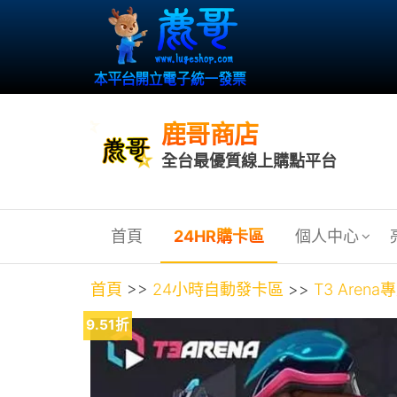
鹿哥商店
全台最優質線上購點平台
首頁
24HR購卡區
個人中心
首頁
>>
24小時自動發卡區
>>
T3 Arena
9.51折