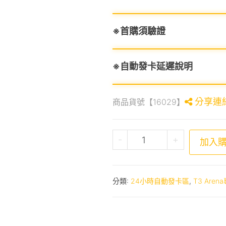
※首購須驗證
※自動發卡延遲說明
分享連
商品貨號【16029】
T3 Arena專屬卡490點
-
+
加入
分類:
24小時自動發卡區
,
T3 Are