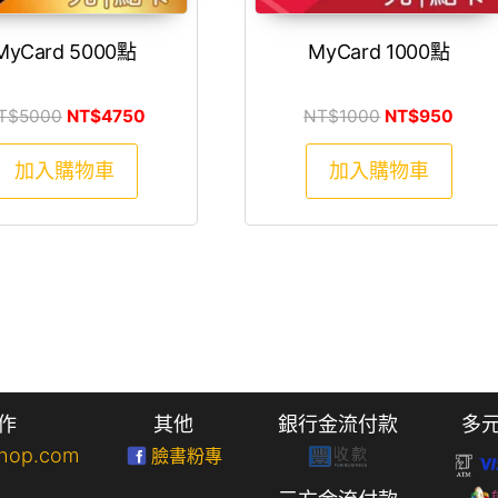
MyCard 5000點
MyCard 1000點
原始價格：NT$5000。
目前價格：NT$4750。
原始價格：NT$
目前價
T$
5000
NT$
4750
NT$
1000
NT$
950
加入購物車
加入購物車
作
其他
銀行金流付款
多
hop.com
臉書粉專