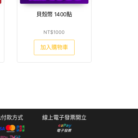
貝殼幣 1400點
1000。
格：NT$950。
NT$
1000
加入購物車
元付款方式
線上電子發票開立