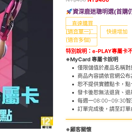
資深鹿迷聰明選(首購
直達購買
(適合單一)
快速增加
(適合多個)
特別說明：e-PLAY專屬卡
※MyCard 專屬卡說明
僅限儲值於產品名稱對
商品內容請依官網公布
恕不提供實體點卡，點
發卡後恕無法退貨、退
每週一08:00~09:3
訂單完成後，請至訂單
※顧客關懷