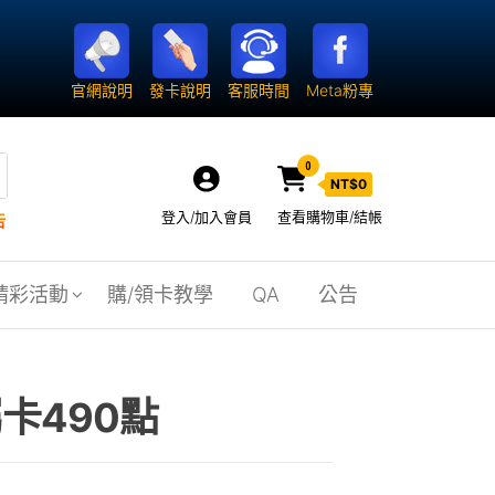
官網說明
發卡說明
客服時間
Meta粉專
0
NT$
0
登入/加入會員
查看購物車/結帳
告
精彩活動
購/領卡教學
QA
公告
屬卡490點
0。
NT$466。