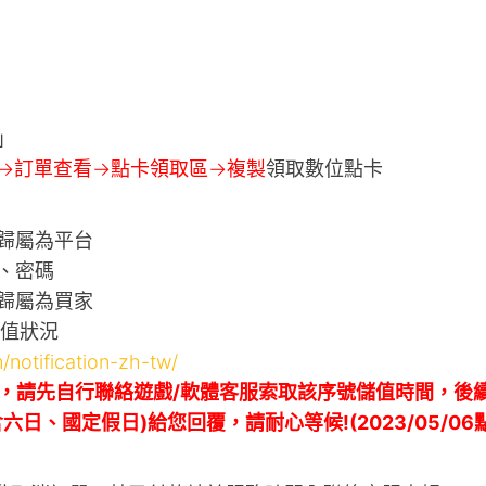
」
->訂單查看->點卡領取區->複製
領取數位點卡
歸屬為平台
、密碼
歸屬為買家
充值狀況
/notification-zh-tw/
，請先自行聯絡遊戲/軟體客服索取該序號儲值時間，後
日、國定假日)給您回覆，請耐心等候!(2023/05/06