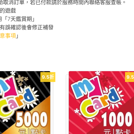
自動取消訂單，若已付款請於服務時間內聯絡客服查帳。
的遊戲
用「7天鑑賞期」
有誤確認後會修正補發
意事項
」
9.5折
9.