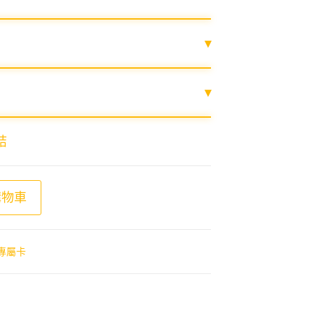
▾
▾
結
 數量
購物車
na專屬卡