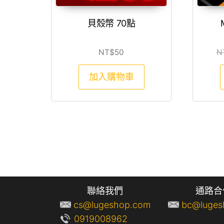
貝殼幣 70點
NT$
50
N
加入購物車
聯絡我們
通路合
cs@lugeshop.com
bc@luges
0919008962