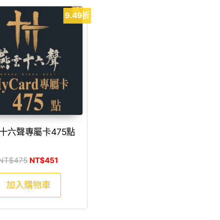
9.49折
十六聲專屬卡475點
原始價格：NT$475。
目前價格：NT$451。
NT$
475
NT$
451
加入購物車