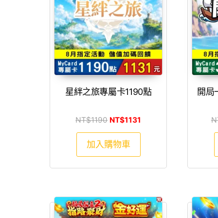
星絆之旅專屬卡1190點
開局
原始價格：NT$1190。
目前價格：NT$1131。
NT$
1190
NT$
1131
N
加入購物車