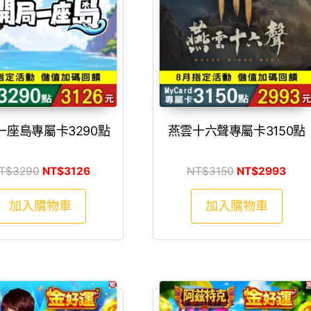
一座島專屬卡3290點
燕雲十六聲專屬卡3150點
原始價格：NT$3290。
目前價格：NT$3126。
原始價格：NT$
目前
T$
3290
NT$
3126
NT$
3150
NT$
2993
加入購物車
加入購物車