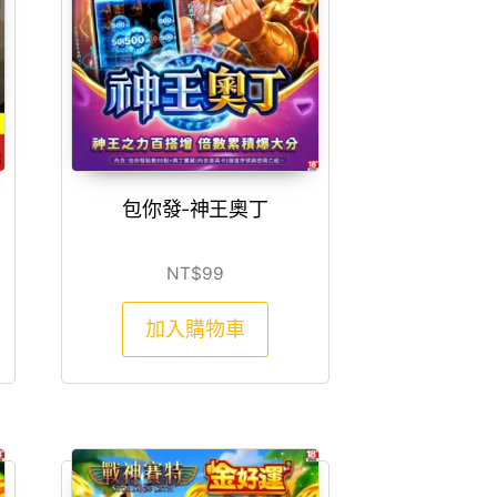
包你發-神王奧丁
3150。
價格：NT$2993。
NT$
99
加入購物車