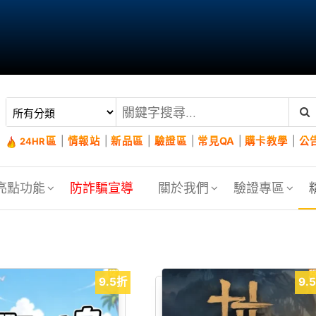
區
|
情報站
|
新品區
|
驗證區
|
常見QA
|
購卡教學
|
公
24HR
亮點功能
防詐騙宣導
關於我們
驗證專區
9.5折
9.