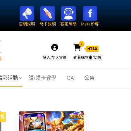
官網說明
發卡說明
客服時間
Meta粉專
0
NT$
0
登入/加入會員
查看購物車/結帳
告
精彩活動
購/領卡教學
QA
公告
5折