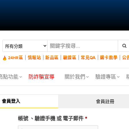
區
|
情報站
|
新品區
|
驗證區
|
常見QA
|
購卡教學
|
公
24HR
亮點功能
防詐騙宣導
關於我們
驗證專區
會員登入
會員註冊
帳號 、驗證手機 或 電子郵件
*