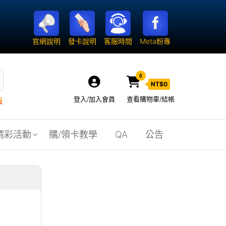
官網說明
發卡說明
客服時間
Meta粉專
0
NT$
0
登入/加入會員
查看購物車/結帳
告
精彩活動
購/領卡教學
QA
公告