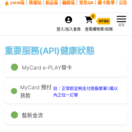
區
|
情報站
|
新品區
|
驗證區
|
常見QA
|
購卡教學
|
公告
24HR
0
NT$
0
選單
登入/加入會員
查看購物車/結帳
重要服務(API)健康狀態
MyCard e-PLAY發卡
MyCard 預付
註：正常即足夠支付原廠單筆3萬以
內之任一訂單
貨款
藍新金流