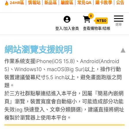
區
|
情報站
|
新品區
|
驗證區
|
常見QA
|
購卡教學
|
公告
24HR
0
NT$
0
選單
登入/加入會員
查看購物車/結帳
網站瀏覽支援說明
▴
作業系統支援iPhone(iOS 15.8)、Android(Android
5)、Windows10、macOS(Big Sur)以上，操作行動
裝置建議螢幕尺寸5.5 inch以上，避免畫面跑版之問
題。
於三方社群點擊連結進入本平台，因屬『簡易內嵌網
頁』瀏覽，裝置寬度會自動縮小，可能造成部分功能
失效(eg.快速登入、文章分類篩選)，建議直接將網址
複製於瀏覽器上使用本平台。