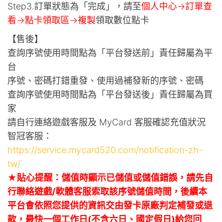
Step3.訂單狀態為「完成」，請至
個人中心->訂單查
看->點卡領取區->複製
領取數位點卡
【售後】
查詢序號使用時間點為「平台發送前」責任歸屬為平
台
序號、密碼打錯重發、使用過補發新的序號、密碼
查詢序號使用時間點為「平台發送後」責任歸屬為買
家
請自行連絡遊戲客服及 MyCard 客服確認充值狀況
智冠客服：
https://service.mycard520.com/notification-zh-
tw/
★貼心提醒：儲值時顯示已儲值或儲值錯誤，請先自
行聯絡遊戲/軟體客服索取該序號儲值時間，後續本
平台會依照您提供的資訊交由發卡原廠判定補發或退
款，最快一個工作日(不含六日、國定假日)給您回