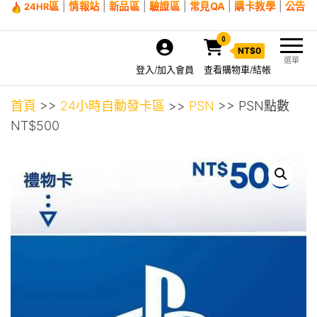
區
|
情報站
|
新品區
|
驗證區
|
常見QA
|
購卡教學
|
公告
24HR
0
NT$
0
選單
登入/加入會員
查看購物車/結帳
首頁
>>
24小時自動發卡區
>>
PSN
>> PSN點數
NT$500