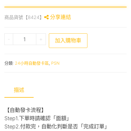
分享連結
商品貨號【8424】
PSN點數 NT$500 數量
-
+
加入購物車
分類:
24小時自動發卡區
,
PSN
描述
【自動發卡流程】
Step1.下單時請確認「面額」
Step2.付款完，自動化判斷是否「完成訂單」