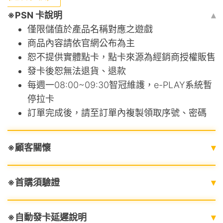
※PSN 卡說明
▴
僅限儲值於產品名稱對應之遊戲
商品內容請依官網公布為主
恕不提供實體點卡，點卡來源為經銷商授權販售
發卡後恕無法退貨、退款
每週一08:00~09:30智冠維護，e-PLAY系統暫
停拉卡
訂單完成後，請至訂單內複製領取序號、密碼
※顧客關懷
▾
※首購須驗證
▾
※自動發卡延遲說明
▾