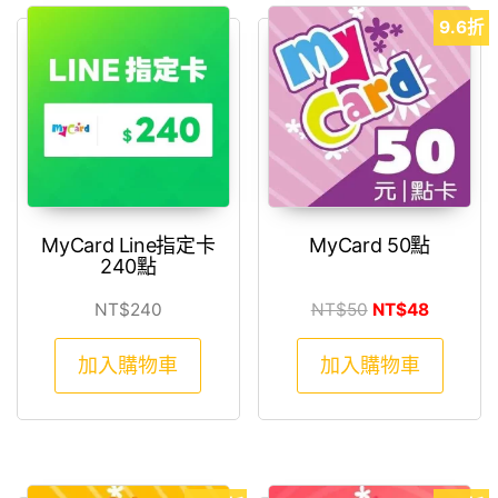
9.6折
MyCard Line指定卡
MyCard 50點
240點
原始價格：NT$
目前價格
NT$
240
NT$
50
NT$
48
加入購物車
加入購物車