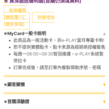
資深鹿迷聰明選(首購仍須填資料)
直達購買
(適合單一)
快速增加
(適合多個)
※MyCard一般卡說明
▴
此商品為一般活動卡，非e-PLAY當月專屬卡喲!
恕不提供實體點卡，點卡來源為經銷商授權販售
每週一08:00~09:30智冠維護，e-PLAY系統暫
停拉卡
訂單完成後，請至訂單內複製領取序號、密碼
※顧客關懷
▾
※首購須驗證
▾