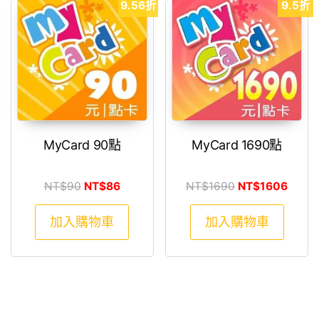
9.56折
9.5折
MyCard 90點
MyCard 1690點
原始價格：NT$90。
目前價格：NT$86。
原始價格：NT$1
目前價
NT$
90
NT$
86
NT$
1690
NT$
1606
加入購物車
加入購物車