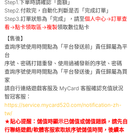
Step1.下單時請確認「面額」
Step2.付款完，自動化判斷是否「完成訂單」
Step3.訂單狀態為「完成」，請至
個人中心->訂單查
看->點卡領取區->複製
領取數位點卡
【售後】
查詢序號使用時間點為「平台發送前」責任歸屬為平
台
序號、密碼打錯重發、使用過補發新的序號、密碼
查詢序號使用時間點為「平台發送後」責任歸屬為買
家
請自行連絡遊戲客服及 MyCard 客服確認充值狀況
智冠客服：
https://service.mycard520.com/notification-zh-
tw/
★貼心提醒：儲值時顯示已儲值或儲值錯誤，請先自
行聯絡遊戲/軟體客服索取該序號儲值時間，後續本