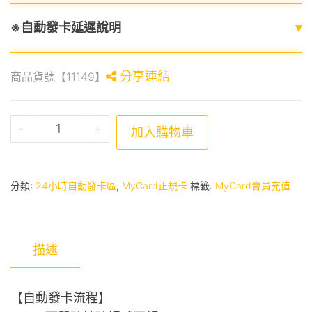
※自動發卡延遲說明
▾
分享連結
商品貨號【11149】
MyCard 450點 數量
-
+
加入購物車
分類:
24小時自動發卡區
,
MyCard正規卡
標籤:
MyCard會員充值
描述
【自動發卡流程】