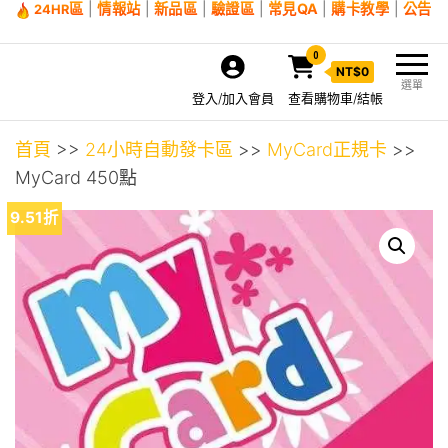
區
|
情報站
|
新品區
|
驗證區
|
常見QA
|
購卡教學
|
公告
24HR
0
NT$
0
選單
登入/加入會員
查看購物車/結帳
首頁
>>
24小時自動發卡區
>>
MyCard正規卡
>>
MyCard 450點
9.51折