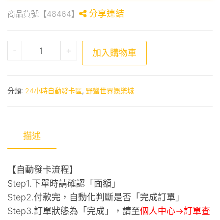
分享連結
商品貨號【48464】
野蠻世界娛樂城-超八情人夢包 數量
-
+
加入購物車
分類:
24小時自動發卡區
,
野蠻世界娛樂城
描述
【自動發卡流程】
Step1.下單時請確認「面額」
Step2.付款完，自動化判斷是否「完成訂單」
Step3.訂單狀態為「完成」，請至
個人中心->訂單查