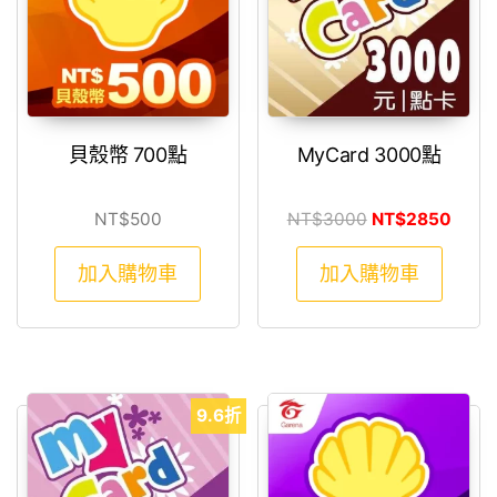
貝殼幣 700點
MyCard 3000點
原始價格：NT$3
目前價
NT$
500
NT$
3000
NT$
2850
加入購物車
加入購物車
9.6折