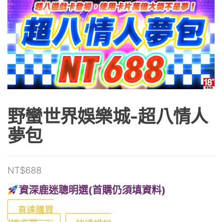
野蠻世界娛樂城-超八情人
夢包
NT$
688
資深鹿迷聰明選(首購仍須填資料)
直達購買