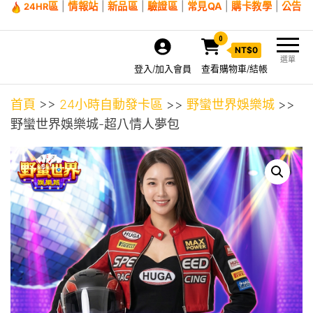
區
|
情報站
|
新品區
|
驗證區
|
常見QA
|
購卡教學
|
公告
24HR
0
NT$
0
選單
登入/加入會員
查看購物車/結帳
首頁
>>
24小時自動發卡區
>>
野蠻世界娛樂城
>>
野蠻世界娛樂城-超八情人夢包