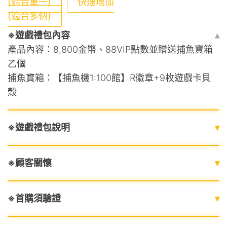
(適合單一)
快速增加
(適合多個)
※遊戲禮包內容
▴
產品內容：8,800金幣、88VIP點數並贈送捕魚寶箱
乙個
捕魚寶箱：【捕魚機1:100館】R徽章+9枚遊戲卡貝
殼
※遊戲禮包說明
▾
※顧客關懷
▾
※首購須驗證
▾