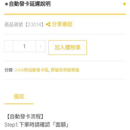
※自動發卡延遲說明
▾
分享連結
商品貨號【23014】
野蠻世界娛樂城-捕魚徽章包 數量
-
+
加入購物車
分類:
24小時自動發卡區
,
野蠻世界娛樂城
描述
【自動發卡流程】
Step1.下單時請確認「面額」