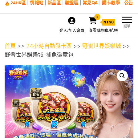
區
|
情報站
|
新品區
|
驗證區
|
常見QA
|
購卡教學
|
公告
24HR
0
NT$
0
選單
登入/加入會員
查看購物車/結帳
首頁
>>
24小時自動發卡區
>>
野蠻世界娛樂城
>>
野蠻世界娛樂城-捕魚徽章包