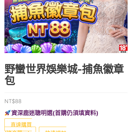
野蠻世界娛樂城-捕魚徽章
包
NT$
88
資深鹿迷聰明選(首購仍須填資料)
直達購買