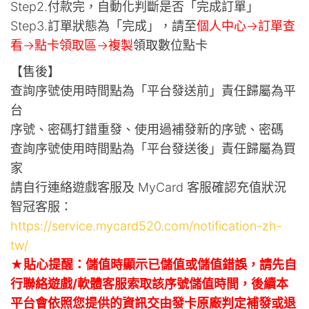
Step2.付款完，自動化判斷是否「完成訂單」
Step3.訂單狀態為「完成」，請至
個人中心->訂單查
看->點卡領取區->複製
領取數位點卡
【售後】
查詢序號使用時間點為「平台發送前」責任歸屬為平
台
序號、密碼打錯重發、使用過補發新的序號、密碼
查詢序號使用時間點為「平台發送後」責任歸屬為買
家
請自行連絡遊戲客服及 MyCard 客服確認充值狀況
智冠客服：
https://service.mycard520.com/notification-zh-
tw/
★貼心提醒：儲值時顯示已儲值或儲值錯誤，請先自
行聯絡遊戲/軟體客服索取該序號儲值時間，後續本
平台會依照您提供的資訊交由發卡原廠判定補發或退