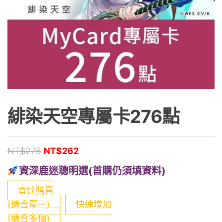
緋染天空專屬卡276點
原始價格：NT$276。
目前價格：NT$262。
NT$
276
NT$
262
資深鹿迷聰明選(首購仍須填資料)
直達購買
(適合單一)
快速增加
(適合多個)