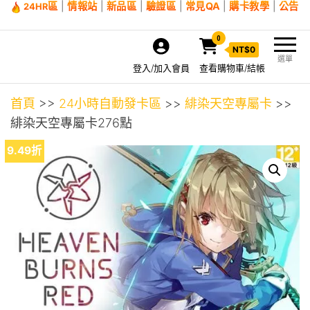
區
|
情報站
|
新品區
|
驗證區
|
常見QA
|
購卡教學
|
公告
24HR
0
NT$
0
選單
登入/加入會員
查看購物車/結帳
首頁
>>
24小時自動發卡區
>>
緋染天空專屬卡
>>
緋染天空專屬卡276點
9.49折