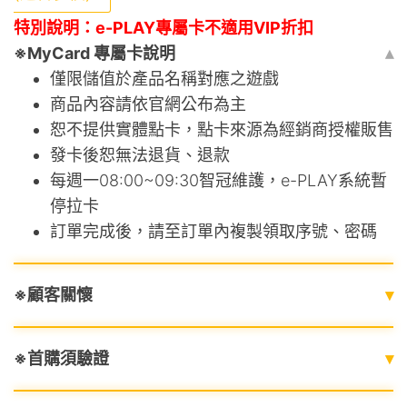
特別說明：e-PLAY專屬卡不適用VIP折扣
※MyCard 專屬卡說明
▴
僅限儲值於產品名稱對應之遊戲
商品內容請依官網公布為主
恕不提供實體點卡，點卡來源為經銷商授權販售
發卡後恕無法退貨、退款
每週一08:00~09:30智冠維護，e-PLAY系統暫
停拉卡
訂單完成後，請至訂單內複製領取序號、密碼
※顧客關懷
▾
※首購須驗證
▾