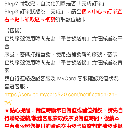
Step2.付款完，自動化判斷是否「完成訂單」
Step3.訂單狀態為「完成」，請至
個人中心->訂單查
看->點卡領取區->複製
領取數位點卡
【售後】
查詢序號使用時間點為「平台發送前」責任歸屬為平
台
序號、密碼打錯重發、使用過補發新的序號、密碼
查詢序號使用時間點為「平台發送後」責任歸屬為買
家
請自行連絡遊戲客服及 MyCard 客服確認充值狀況
智冠客服：
https://service.mycard520.com/notification-zh-
tw/
★貼心提醒：儲值時顯示已儲值或儲值錯誤，請先自
行聯絡遊戲/軟體客服索取該序號儲值時間，後續本
平台會依照您提供的資訊交由發卡原廠判定補發或退