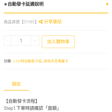
※自動發卡延遲說明
▾
分享連結
商品貨號【51185】
緋染天空專屬卡276點 數量
-
+
加入購物車
分類:
24小時自動發卡區
,
緋染天空專屬卡
描述
【自動發卡流程】
Step1.下單時請確認「面額」