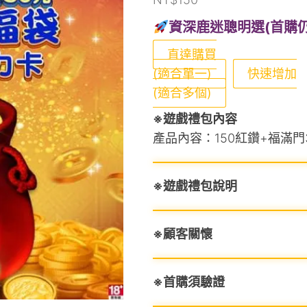
資深鹿迷聰明選(首購
直達購買
(適合單一)
快速增加
(適合多個)
※遊戲禮包內容
產品內容：150紅鑽+福滿門
※遊戲禮包說明
※顧客關懷
※首購須驗證