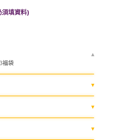
仍須填資料)
▴
3福袋
▾
▾
▾