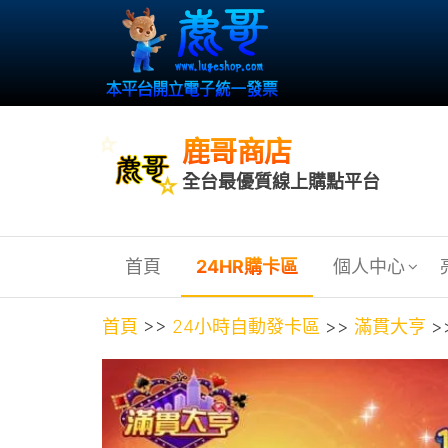
鹿哥商店
全台最優質線上購點平台
首頁
24HR購卡區
個人中心
首頁
>>
24小時自動發卡區
>>
滿貫大亨
>