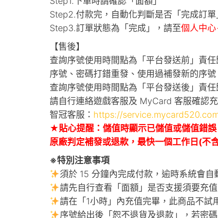
Step1.下單時請確認「面額」
Step2.付款完，自動化判斷是否「完成訂單
Step3.訂單狀態為「完成」，請至
個人中心
【售後】
查詢序號使用時間點為「平台發送前」責任
序號、密碼打錯重發、使用過補發新的序號
查詢序號使用時間點為「平台發送後」責任
請自行連絡遊戲客服及 MyCard 客服確認
智冠客服：
https://service.mycard520.com
★貼心提醒：儲值時顯示已儲值或儲值錯誤
原廠判定補發或退款，最快一個工作日(不含六
※特別注意事項
須於 15 分鐘內完成付款，逾時系統會
請先自行查看「面額」是否支援須要充值
請在「1小時」內充值完畢，此商品不試
序號給出後「恕不退貨及退款」，若密碼