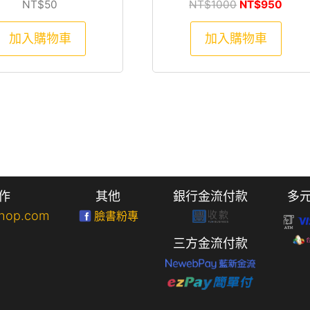
原始價格：NT$
目前價
NT$
50
NT$
1000
NT$
950
加入購物車
加入購物車
作
其他
銀行金流付款
多
hop.com
臉書粉專
三方金流付款