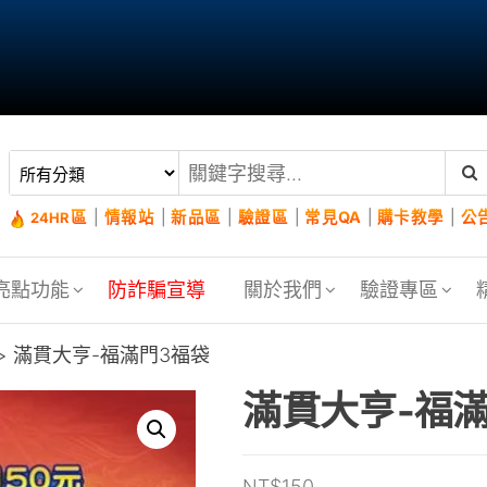
區
|
情報站
|
新品區
|
驗證區
|
常見QA
|
購卡教學
|
公
24HR
亮點功能
防詐騙宣導
關於我們
驗證專區
> 滿貫大亨-福滿門3福袋
滿貫大亨-福
NT$
150