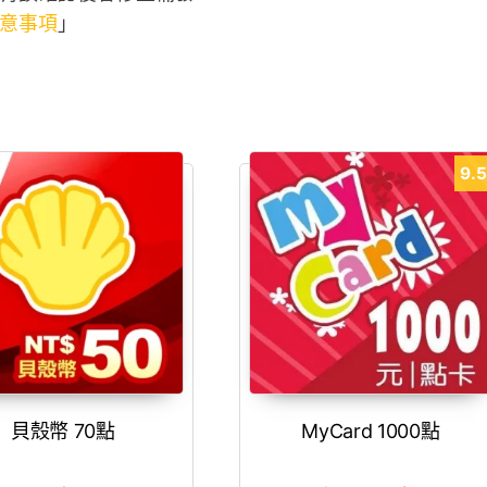
意事項
」
9.
貝殼幣 70點
MyCard 1000點