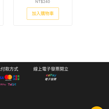
1000。
格：NT$950。
NT$
240
加入購物車
元付款方式
線上電子發票開立