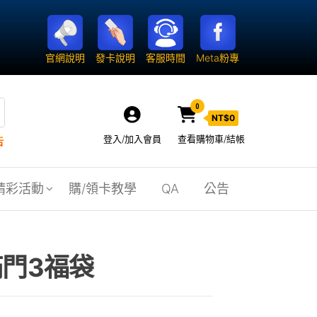
官網說明
發卡說明
客服時間
Meta粉專
0
NT$
0
登入/加入會員
查看購物車/結帳
告
精彩活動
購/領卡教學
QA
公告
滿門3福袋