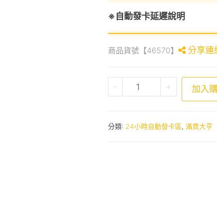
※自動發卡延遲說明
分享連
商品貨號【46570】
滿貫大亨-福滿門3福袋 
-
+
加入
分類:
24小時自動發卡區
,
滿貫大亨