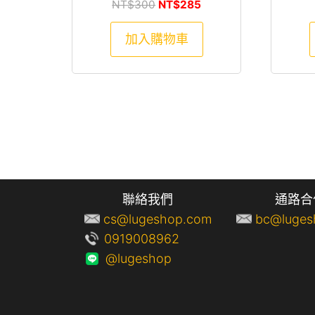
原始價格：NT$300。
目前價格：NT$285。
NT$
300
NT$
285
加入購物車
聯絡我們
通路合
cs@lugeshop.com
bc@luges
0919008962
@lugeshop