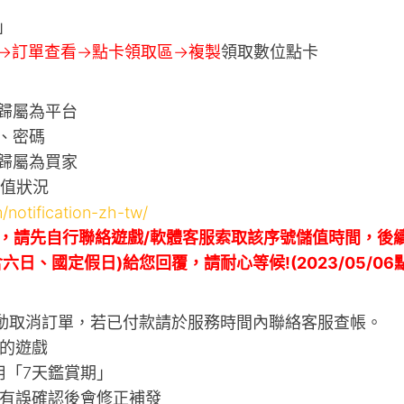
」
->訂單查看->點卡領取區->複製
領取數位點卡
歸屬為平台
、密碼
歸屬為買家
充值狀況
/notification-zh-tw/
，請先自行聯絡遊戲/軟體客服索取該序號儲值時間，後
日、國定假日)給您回覆，請耐心等候!(2023/05/06
自動取消訂單，若已付款請於服務時間內聯絡客服查帳。
的遊戲
用「7天鑑賞期」
有誤確認後會修正補發