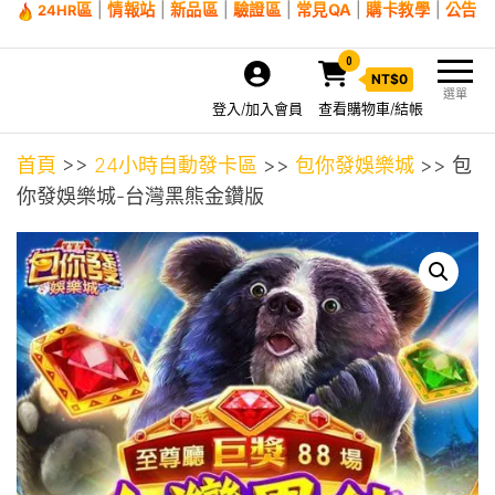
區
|
情報站
|
新品區
|
驗證區
|
常見QA
|
購卡教學
|
公告
24HR
0
NT$
0
選單
登入/加入會員
查看購物車/結帳
首頁
>>
24小時自動發卡區
>>
包你發娛樂城
>> 包
你發娛樂城-台灣黑熊金鑽版