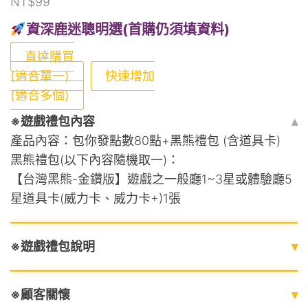
NT$
99
資深鹿迷聰明選(首購仍須填資料)
直達購買
(適合單一)
快速增加
(適合多個)
※遊戲禮包內容
▴
產品內容：包你發點數80點+黑熊禮包 (含道具卡)
黑熊禮包(以下內容隨機取一)：
【台灣黑熊-金鑽版】遊戲之一般廳1~3星或體驗廳5
星道具卡(威力卡、威力卡+)1張
※遊戲禮包說明
▾
※顧客關懷
▾