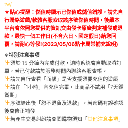
tw/
★貼心提醒：儲值時顯示已儲值或儲值錯誤，請先自
行聯絡遊戲/軟體客服索取該序號儲值時間，後續本
平台會依照您提供的資訊交由發卡原廠判定補發或退
款，最快一個工作日(不含六日、國定假日)給您回
覆，請耐心等候!(2023/05/06點卡異常補充說明)
※特別注意事項
須於 15 分鐘內完成付款，逾時系統會自動取消訂
單，若已付款請於服務時間內聯絡客服查帳。
請先自行查看「面額」是否支援須要充值的遊戲
請在「1小時」內充值完畢，此商品不試用「7天鑑
賞期」
序號給出後「恕不退貨及退款」，若密碼有誤確認
後會修正補發
若產生交易糾紛請查閱購物須知「
其他注意事項
」