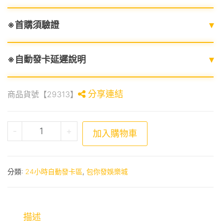
※首購須驗證
▾
※自動發卡延遲說明
▾
分享連結
商品貨號【29313】
包你發娛樂城-台灣黑熊金鑽版 數量
-
+
加入購物車
分類:
24小時自動發卡區
,
包你發娛樂城
描述