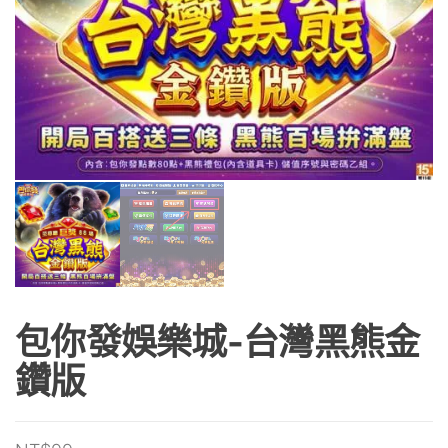
包你發娛樂城-台灣黑熊金
鑽版