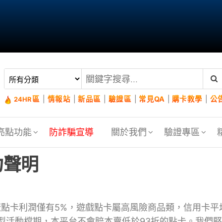
區
|
情報站
|
新品區
|
驗證區
|
常見QA
|
購卡教學
|
公
24HR
亮點功能
防詐騙宣導
關於我們
驗證專區
力聲明
廠點卡利潤僅有5%，遊戲點卡屬高風險商品類，信用卡平
型活動檔期，本平台不會賠本賣低於93折的點卡。我們