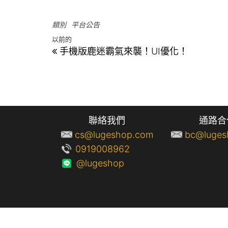
類別
平台公告
以前的
手機版鹿迷霸氣來襲！UI優化！
聯絡我們
通路合
cs@lugeshop.com
bc@luges
0919008962
@lugeshop