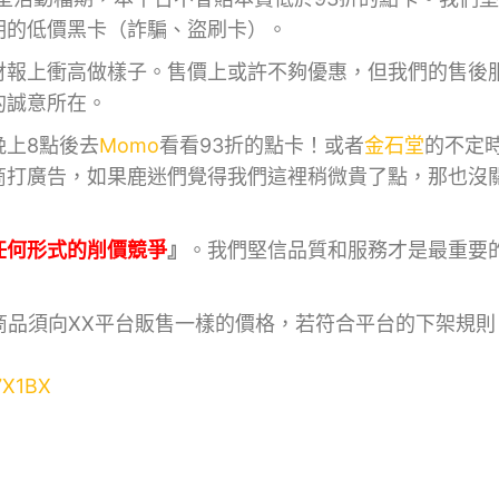
明的低價黑卡（詐騙、盜刷卡）。
財報上衝高做樣子。售價上或許不夠優惠，但我們的售後
的誠意所在。
晚上8點後去
Momo
看看93折的點卡！或者
金石堂
的不定
商打廣告，如果鹿迷們覺得我們這裡稍微貴了點，那也沒
任何形式的削價競爭
』
。我們堅信品質和服務才是最重要
某商品須向XX平台販售一樣的價格，若符合平台的下架規
/7X1BX