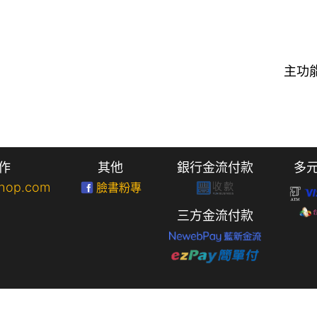
主功
作
其他
銀行金流付款
多
hop.com
臉書粉專
三方金流付款
版權所有 © 2021~2026 鹿哥商店 by
Leo.Lin