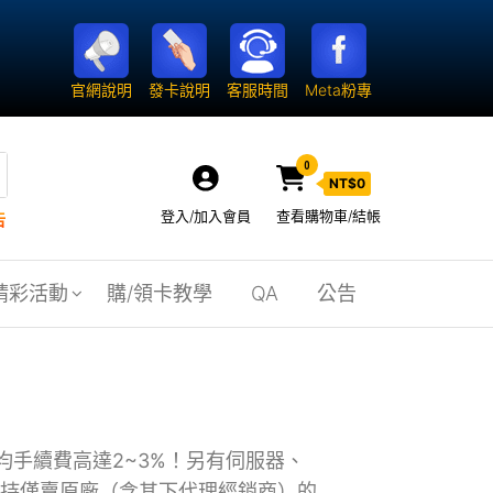
官網說明
發卡說明
客服時間
Meta粉專
0
NT$
0
登入/加入會員
查看購物車/結帳
告
精彩活動
購/領卡教學
QA
公告
均手續費高達2~3%！另有伺服器、
堅持僅賣原廠（含其下代理經銷商）的