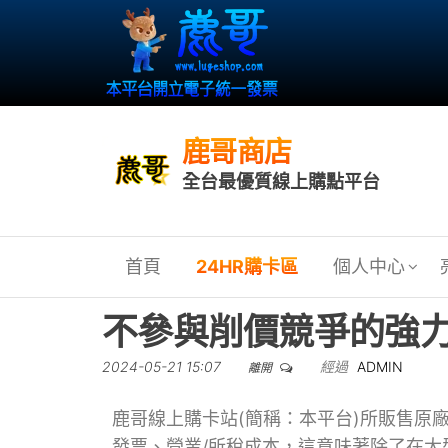
鹿哥商店
全台最優質線上購點平台
首頁
24HR購卡區
個人中心
不參與削價競爭的強
2024-05-21 15:07
經過
ADMIN
離開
鹿哥線上購卡站(簡稱：本平台)所販售原
發票、營業/所稅成本，這意味著除了在大