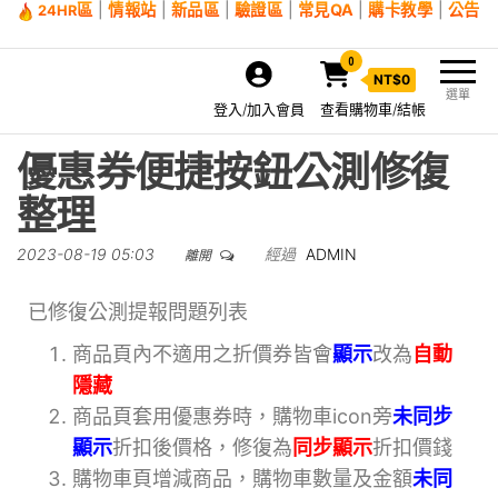
區
|
情報站
|
新品區
|
驗證區
|
常見QA
|
購卡教學
|
公告
24HR
0
NT$
0
選單
登入/加入會員
查看購物車/結帳
優惠券便捷按鈕公測修復
整理
2023-08-19 05:03
經過
ADMIN
離開
已修復公測提報問題列表
商品頁內不適用之折價券皆會
顯示
改為
自動
隱藏
商品頁套用優惠券時，購物車icon旁
未同步
顯示
折扣後價格，修復為
同步顯示
折扣價錢
購物車頁增減商品，購物車數量及金額
未同