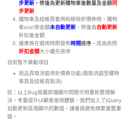
步更新
，修復為更新購物車後數量及金額
同
步更新
購物車及結帳頁套用和移除折價券時，購物
車icon旁金額
未自動更新
，修復為
自動更新
折扣後金額
優惠券在選用時照發佈
時間
排序
，改為依照
折扣金額
大小優先排序
目前暫不異動項目
商品頁取消套用折價券功能(需取消請至購物
車頁及結帳頁取消)
註：以上Bug皆屬前端顯示問題可用重新整理解
決，考量提升UI顧客使用體驗，我們加入了jQuery
自動更新區塊顯示的數值，讓會員避免頻繁重整畫
面。